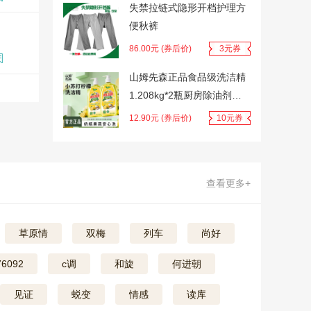
失禁拉链式隐形开档护理方
便秋裤
86.00元 (券后价)
3元券
山姆先森正品食品级洗洁精
1.208kg*2瓶厨房除油剂餐
具水果通用Y3
12.90元 (券后价)
10元券
查看更多+
草原情
双梅
列车
尚好
76092
c调
和旋
何进朝
见证
蜕变
情感
读库