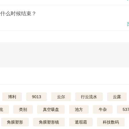
始什么时候结束？
博利
9013
云尔
行云流水
云露
批
类别
真空吸盘
池方
牛杂
53
角膜塑形
角膜塑形镜
遮瑕霜
科技数码