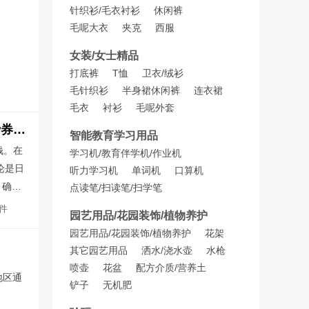
针织衫/毛衣
衬衫
休闲裤
毛呢大衣
夹克
西服
女装/女士精品
打底裤
T恤
卫衣/绒衫
毛针织衫
半身裙
休闲裤
连衣裙
毛衣
衬衫
毛呢外套
京东返利软件：草柴App领优惠券拿购物返利叠加京东618满减立减国补消费券优惠力度更大更省钱
智能教育学习用品
钱。在
学习机/教育伴学机/作业机
论是日
听力学习机
单词机
口算机
。确认
点读笔/扫读笔/扫学笔
要购买
件
京东草柴返利APP
草柴京东返利软件
园艺用品/花园装饰/植物养护
立即购
园艺用品/花园装饰/植物养护
花架
APP
其它园艺用品
洒水/浇水壶
水枪
喷壶
花盆
配方介质/营养土
地区通
铲子
无机肥