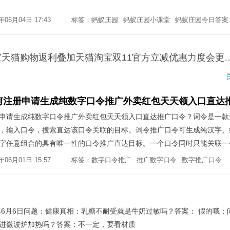
06月04日 17:43
标签：
蚂蚁庄园
蚂蚁庄园小课堂
蚂蚁庄园今日答案
草柴优惠券APP领天猫淘宝优惠券拿淘宝天猫购物返利叠加天
申请生成纯数字口令推广外卖红包天天领入口直达推广口令？词令是一款
，输入口令，搜索直达该口令关联的目标。词令推广口令可生成纯汉字、
字任意组合的具有唯一性的口令推广直达目标。一个口令同时只能关联一
口令同时管理。
06月01日 15:57
标签：
数字口令推广
推广数字口令
数字推广口令
5年6月6日问题：健康真相：乳糖不耐受就是牛奶过敏吗？答案： 假的哦；
进微波炉加热吗？答案：不一定，要看材质