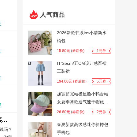
人气商品
2026新款韩系ins小清新水
桶包
15.80元 (券后价)
1元券
IT'S5cm/五CM设计感百褶
工装裙
194.00元 (券后价)
5元券
加宽超宽帽檐显脸小鸭舌帽
女夏季薄款透气速干帽旅游
遮阳棒球帽男
26.80元 (券后价)
2元券
2025年淘宝京东天猫618红包跨店满减官方立减消费券国家补贴叠加优惠购买优惠力度会更大更省钱吗？
春夏新款高级感迷你斜挎包
省钱吗？
手机包