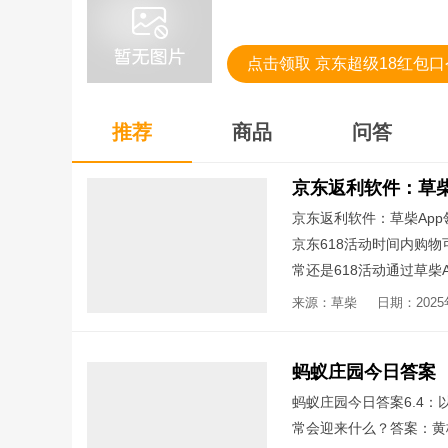
点击领取 京东超级18红包口
推荐
商品
问答
京东返利软件：草柴Ap
京东618活动时间内购
常还是618活动通过草柴
收货后再到草柴App提取
来源：草柴
日期：2025年
的商品点击分享复制链接
买可享受券后价优惠，还
蚂蚁庄园今日答案
提取返利购物更省钱
蚂蚁庄园今日答案6.4
常会迎来什么？答案：黄