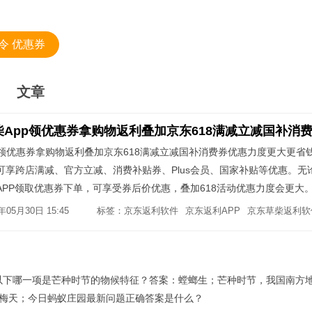
令 优惠券
文章
p领优惠券拿购物返利叠加京东618满减立减国补消费券优惠力度更大更省
物可享跨店满减、官方立减、消费补贴券、Plus会员、国家补贴等优惠。无
APP领取优惠券下单，可享受券后价优惠，叠加618活动优惠力度会更大
返利，让购物更省钱。手机安装【 草柴​ 】APP后，打开手机京东，挑选
05月30日 15:45
标签：
京东返利软件
京东返利APP
京东草柴返利软
；将复制的商品链接，粘贴到草柴APP查询该商品优惠券和返利；领券后
可以叠加618活动优惠即国家补贴优惠力度会更大；确认收货后，再到草柴
：以下哪一项是芒种时节的物候特征？答案：螳螂生；芒种时节，我国南方
梅天；今日蚂蚁庄园最新问题正确答案是什么？