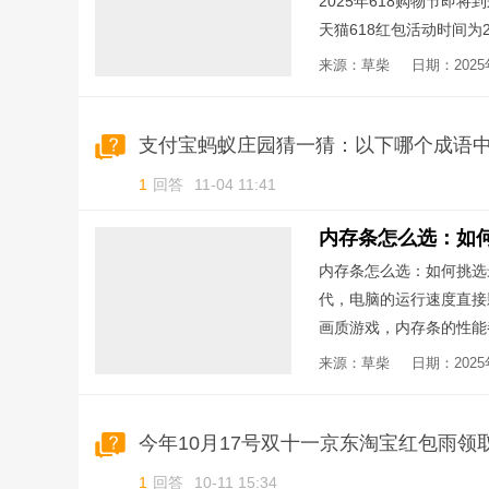
2025年618购物节
天猫618红包活动时间为2
日。这两个平台都推出了超
来源：草柴
日期：2025年
励。此外，还有商品礼金
用，优惠力度非常大。
支付宝蚂蚁庄园猜一猜：以下哪个成语中蕴
1
回答
11-04 11:41
内存条怎么选：如
内存条怎么选：如何挑选
代，电脑的运行速度直接
画质游戏，内存条的性能
量、频率、时序、兼容性
来源：草柴
日期：2025年
不稳定、蓝屏或无法开机
今年10月17号双十一京东淘宝红包雨领
1
回答
10-11 15:34