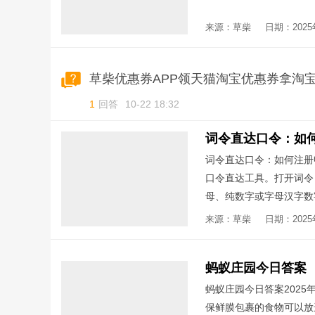
来源：草柴
日期：2025年
1
回答
10-22 18:32
词令直达口令：如何注册
口令直达工具。打开词令
母、纯数字或字母汉字数
标，一个目标可以被多个
来源：草柴
日期：2025年
蚂蚁庄园今日答案
蚂蚁庄园今日答案202
保鲜膜包裹的食物可以放