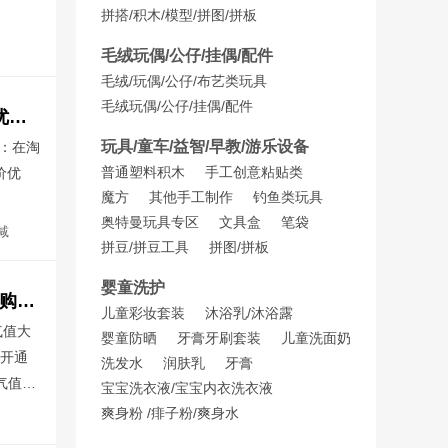
拼搭/积木/模型/拼图/拼板
蚂蚁庄园小课堂今日答案
毛绒玩偶/公仔/挂偶/配件
毛绒/玩偶/公仔/布艺类玩具
毛绒玩偶/公仔/挂偶/配件
淘宝天猫返利软件-草柴APP领优惠券拿购物返利叠加淘宝天猫618官方立减优惠力度会更大更省钱
玩具/童车/益智/早教/游乐设备
钱：在淘
普通塑料积木
手工创意粘贴类
价优
魔方
其他手工制作
钓鱼类玩具
奥特曼玩具专区
文具盒
笔袋
减
草柴领券拿返利叠加天猫618官方立减
拼豆/拼豆工具
拼图/拼板
婴童洗护
淘宝天猫88VIP会员开通续费领88VIP无门槛消费券叠加草柴APP领优惠券拿购物返利更省钱
儿童彩妆套装
沐浴乳/沐浴露
气值大
婴童防晒
牙膏牙刷套装
儿童洗面奶
已开通
洗发水
润肤乳
牙膏
气值等
宝宝洗衣液/宝宝内衣洗衣液
P 9折
爽身粉 /痱子粉/爽身水
利APP叠加88VIP消费券
草柴APP领优惠券拿返利叠加88VIP优惠
复制链