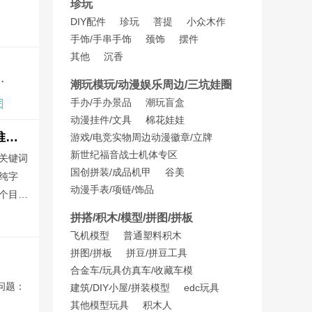
珍玩
DIY配件
珍玩
菩提
小众木作
蚂蚁庄园问题答案
手饰/手串
手饰
颈饰
摆件
其他
沉香
猫淘宝双11官方立减优惠力度会更大吗？
潮玩模玩/动漫娱乐周边/三坑娃圈
手办/手办景品
潮玩盲盒
动漫挂件/文具
棉花娃娃
词令直达口令：如何注册申请生成纯数字口令推广外卖红包天天领入口直达推广口令？
游戏/电竞实物周边
动漫徽章/立牌
新世纪福音战士机体专区
关键词
国创拼装/成品机甲
谷美
纯字
动漫手表/项链/饰品
个目
外卖红包数字口令推广
拼搭/积木/模型/拼图/拼板
数字口令推广外卖红包
飞机模型
普通塑料积木
拼图/拼板
拼豆/拼豆工具
合金车/玩具仿真车/收藏车模
问题：
建筑/DIY小屋/拼装模型
edc玩具
其他模型玩具
积木人