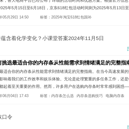
即将到来，各大电商平台已经公布了详细的活动时间和优惠方案。根据官方信
025年5月15日至6月18日，京东618红包活动时间则为2025年5月13日至
级红包活动，最高可获得25888元（淘宝天猫）和25618元（京东）的
05月29日 14:50
标签：
2025年淘宝618红包国补
2025年天猫618红包
红包、官方立减、购物消费券、会员优惠券和国家补贴等多重优惠可以叠
含着化学变化？小课堂答案2024年11月5日
何挑选最适合你的内存条从性能需求到情绪满足的完整指
最适合你的内存条从性能需求到情绪满足的完整指南。在当今高速发展的
影响着我们的工作效率和娱乐体验。无论是处理繁重的多任务工作，还是
都起着至关重要的作用。然而，许多用户在选购内存条时常常感到困惑—
等因素该如何权衡？选错了内存条，不仅无法提升电脑性能，甚至可能导
06月04日 17:43
标签：
内存条怎么选
内存条选购技巧
电脑内存条
等问题。
取口令