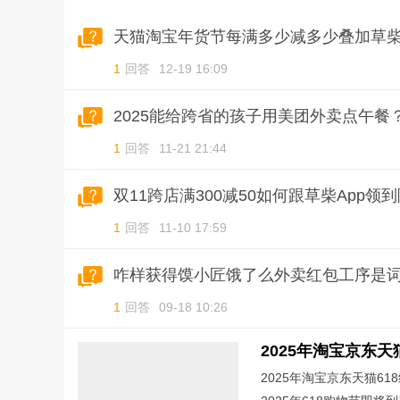
接；打开草柴APP，查
天猫淘宝年货节每满多少减多少叠加草柴
1
回答
12-19 16:09
2025能给跨省的孩子用美团外卖点午餐
1
回答
11-21 21:44
双11跨店满300减50如何跟草柴App
1
回答
11-10 17:59
咋样获得馍小匠饿了么外卖红包工序是词
1
回答
09-18 10:26
2025年淘宝京东天猫