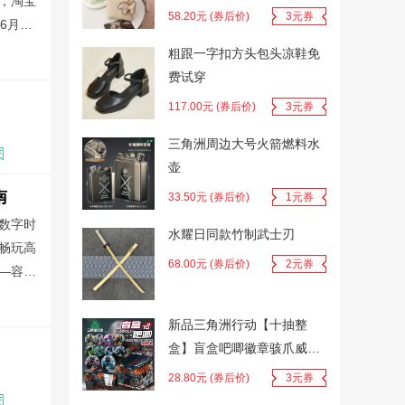
息，淘宝
58.20元 (券后价)
3元券
6月18
红包奖
粗跟一字扣方头包头凉鞋免
国补
2025年京东618红包国补
2025淘宝618红包国家补贴
2025年天猫618
加使
费试穿
117.00元 (券后价)
3元券
三角洲周边大号火箭燃料水
壶
南
33.50元 (券后价)
1元券
数字时
水耀日同款竹制武士刃
畅玩高
68.00元 (券后价)
2元券
—容
致系统
台式电脑内存条怎么选
笔记本内存条怎么选
新品三角洲行动【十抽整
盒】盲盒吧唧徽章骇爪威龙
红狼谷子周边
28.80元 (券后价)
3元券