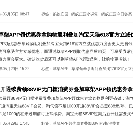
06月05日 08:47
标签：
蚂蚁庄园
蚂蚁庄园小课堂
蚂蚁庄园今日答案
APP领优惠券拿购物返利叠加淘宝天猫618官方立减优惠力度会更大更省
购物可享受官方立减优惠，而通过草柴APP领取优惠券后购买，可享受券后
优惠力度会更大。确认收货后还可以到草柴APP提取返利，让购物更省钱！
05月29日 15:22
标签：
草柴APP
草柴领券拿返利叠加淘宝618官方立
通续费领88VIP无门槛消费券叠加草柴APP领优惠券拿购物返利更省钱：淘
开通淘宝天猫88VIP会员。淘气值不足1000开通88VIP会员需888元/年。
值不足1000的在未过期前可正常续费。淘宝天猫88VIP过期后新开且需要淘
8元/年开通淘宝天猫88VIP会员。开通淘宝天猫88VIP，领取淘宝天猫88VI
05月29日 17:45
标签：
草柴APP领优惠券叠加88VIP9折消费券
草柴返
【 草柴 】APP后，打开手机淘宝或天猫，挑选要购买的商品并点击分享