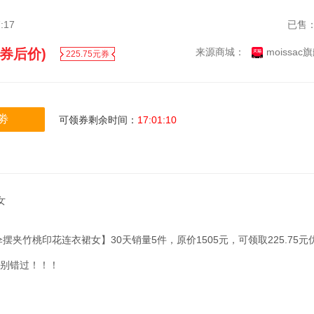
:17
已售
 (券后价)
来源商城：
moissac
225.75元券
劵
可领券剩余时间：
17
:
01
:
09
女
伞摆夹竹桃印花连衣裙女】30天销量5件，原价1505元，可领取225.75元
家别错过！！！