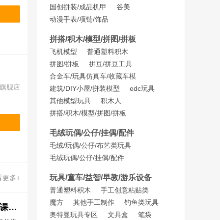
国创拼装/成品机甲
谷美
动漫手表/项链/饰品
拼搭/积木/模型/拼图/拼板
飞机模型
普通塑料积木
拼图/拼板
拼豆/拼豆工具
合金车/玩具仿真车/收藏车模
旗舰店
建筑/DIY小屋/拼装模型
edc玩具
其他模型玩具
积木人
拼搭/积木/模型/拼图/拼板
毛绒玩偶/公仔/挂偶/配件
毛绒/玩偶/公仔/布艺类玩具
毛绒玩偶/公仔/挂偶/配件
玩具/童车/益智/早教/游乐设备
看更多+
普通塑料积木
手工创意粘贴类
魔方
其他手工制作
钓鱼类玩具
2026年中小学生春季新学期将迎来“超短”学期 部分地区中小学校提前学下册课程应对
奥特曼玩具专区
文具盒
笔袋