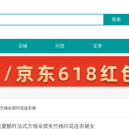
店铺
问答
文章
方领伞摆印花连衣裙
克夏醋纤法式方领伞摆夹竹桃印花连衣裙女