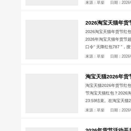
货节等官方大促红包领取
来源：草柴
日期：2026年
APP领取淘宝天猫淘礼
红包百亿餐补券、支付宝
2026淘宝天猫年货节红
2026年淘宝天猫年货
口令“ 天降红包787 ”
红包、官方立减、补贴优
来源：草柴
日期：2026年
淘宝天猫2026年货节
节淘宝天猫红包？2026淘
23:59结束。在淘宝天
令，进入就有机会得最高2
来源：草柴
日期：2026年
官方立减、补贴优惠券等
度会更大。