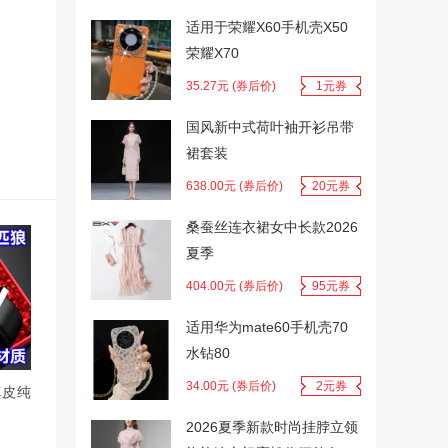
适用于荣耀X60手机壳X50
荣耀X70
35.27元 (券后价)
1元券
国风新中式荷叶袖开衫吊带
裙套装
638.00元 (券后价)
20元券
桑蚕丝连衣裙女中长款2026
夏季
404.00元 (券后价)
95元券
适用华为mate60手机壳70
水钻80
34.00元 (券后价)
2元券
真皮纯
2026夏季新款时尚挂脖立领