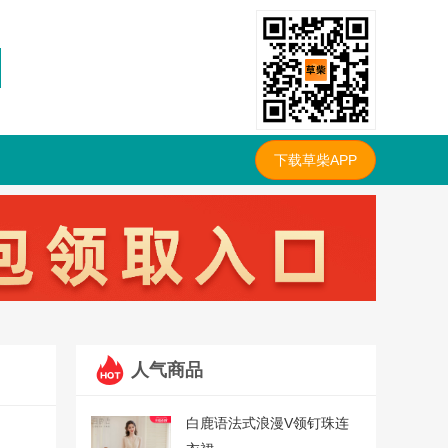
下载草柴APP
人气商品
白鹿语法式浪漫V领钉珠连