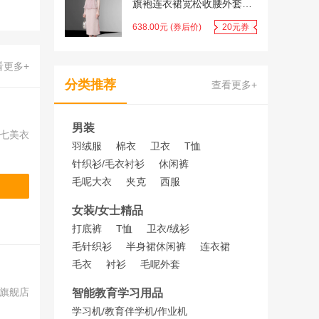
旗袍连衣裙宽松收腰外套罩
衫套装潮
638.00元 (券后价)
20元券
看更多+
分类推荐
查看更多+
男装
七美衣
羽绒服
棉衣
卫衣
T恤
针织衫/毛衣
衬衫
休闲裤
毛呢大衣
夹克
西服
女装/女士精品
打底裤
T恤
卫衣/绒衫
毛针织衫
半身裙
休闲裤
连衣裙
毛衣
衬衫
毛呢外套
ult旗舰店
智能教育学习用品
学习机/教育伴学机/作业机