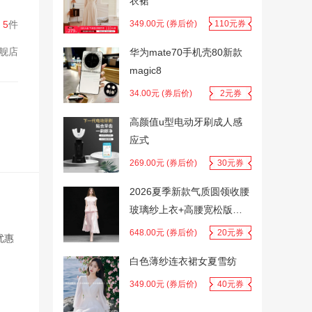
衣裙
：
5
件
349.00元 (券后价)
110元券
旗舰店
华为mate70手机壳80新款
magic8
34.00元 (券后价)
2元券
高颜值u型电动牙刷成人感
应式
269.00元 (券后价)
30元券
2026夏季新款气质圆领收腰
玻璃纱上衣+高腰宽松版仙
女半裙套装
648.00元 (券后价)
20元券
优惠
白色薄纱连衣裙女夏雪纺
349.00元 (券后价)
40元券