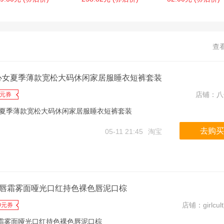
查
心女夏季薄款宽松大码休闲家居服睡衣短裤套装
店铺：
八
3元券
夏季薄款宽松大码休闲家居服睡衣短裤套装
去购买
05-11 21:45
淘宝
lt情话唇霜雾面哑光口红持色裸色唇泥口棕
店铺：
girlc
0元券
t情话唇霜雾面哑光口红持色裸色唇泥口棕