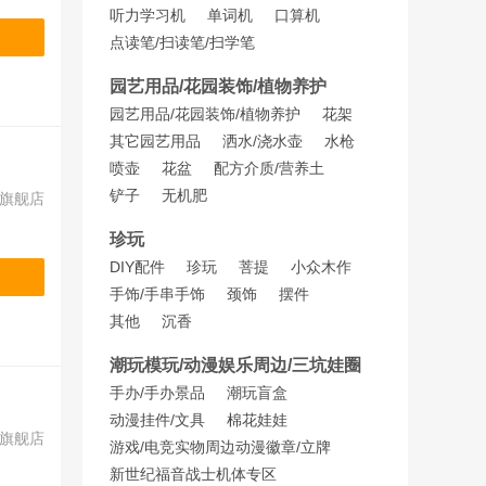
听力学习机
单词机
口算机
点读笔/扫读笔/扫学笔
园艺用品/花园装饰/植物养护
园艺用品/花园装饰/植物养护
花架
其它园艺用品
洒水/浇水壶
水枪
喷壶
花盆
配方介质/营养土
铲子
无机肥
旗舰店
珍玩
DIY配件
珍玩
菩提
小众木作
手饰/手串
手饰
颈饰
摆件
其他
沉香
潮玩模玩/动漫娱乐周边/三坑娃圈
手办/手办景品
潮玩盲盒
动漫挂件/文具
棉花娃娃
旗舰店
游戏/电竞实物周边
动漫徽章/立牌
新世纪福音战士机体专区