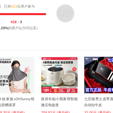
已有
421
位用户参与
不买
418
: 3
.29%
的用户认为可以买）
奈娃家族xOhSunny联
政府补贴小熊家用智能
七匹狼男士皮带
名防晒面罩
微压电饭煲
自动扣牛皮
49.30元 (券后价)
258.82元 (券后价)
32.00元 (券后价)