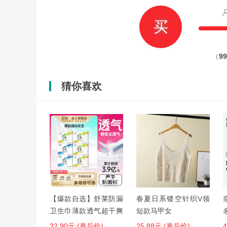
买
（
99
猜你喜欢
【爆款自选】舒莱防漏
春夏日系镂空针织V领
卫生巾薄款透气超干爽
短款马甲女
日夜用组合装整箱学生
32.90元 (券后价)
25.88元 (券后价)