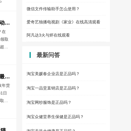
草柴
P
2026草柴京东返利APP
东外卖
微信文件传输助手怎么使用？
购！
爱奇艺独播电视剧《家业》在线高清观看
2026淘宝天猫年货节红包领取口令是什么？淘宝天猫2026年货节超级红包活动时间什么时候开始？
？在
阿凡达3火与烬在线观看
包领取
元超级
最新问答
包口令
2026淘宝天猫年货节红包口令
淘宝美媛春企业店是正品吗？
淘宝天猫2026年货节红包领取活动开启：2026淘宝天猫年货节超级红包口令最新发布更新怎么领取年货节淘宝天猫红包？
取年货
淘宝一品堂直销店是正品吗？
31日
领取口
淘宝网纱服饰是正品吗？
年货节
猫淘宝年货节
优惠力
淘宝众健堂养生保健是正品吗？
2026年货节活动开启：淘宝天猫2026年货节红包口令如何领取2026年货节天猫淘宝超级红包？