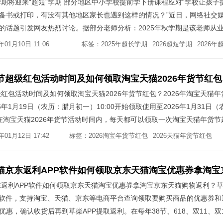
学期将迎来“超短”学期 部分地区中小学校提前学下册课程应对“学校让孩子
备书或打印，有没有其他地区家长也遇到这样的情况？”近日，网络社交
的话题引发网友热烈讨论。据部分老师分析：2025年秋学期是该老师从
23周被称为“超长”学期。一般来说，正常学期时长不超过20周，这是由
01月10日 11:06
标签：
2025年超长学期
2026超短学期
2026年
间推迟到3月份，从而导致2026年春学期学习下册课程时长可能只有18
超短学期的安排，给老师的教学任务和学生的学习任务带巨大的挑战。
货节超级红包活动时间及如何领取淘宝天猫2026年货节红包
级红包活动时间及如何领取淘宝天猫2026年货节红包？2026年淘宝天猫
年1月19日（农历：腊月初一）10:00开始领取使用至2026年1月31日（
，在淘宝天猫2026年货节活动时间内，每天都可以领取一次淘宝天猫年货节
88元/5元等随机淘宝天猫2026年货节超级红包等你来抢！
01月12日 17:42
标签：
2026淘宝年货节红包
2026天猫年货节红包
2
京东返利APP软件如何领取京东天猫淘宝优惠券拿淘宝京东天猫购物返利？
利软件，支持淘宝、天猫、京东等电商平台查询领取要购买商品的优惠券和
惠，确认收货后再到草柴APP提取返利。在每年38节、618、双11、双