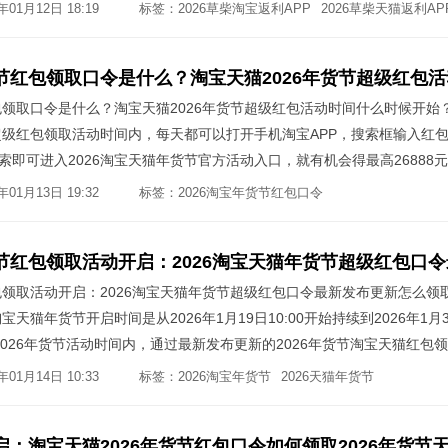
、官方立减或官方直降活动时间内可叠加优惠力度会更大。日常还可以在
01月12日 18:19
标签：
2026草柴淘宝返利APP
2026草柴天猫返利AP
金红包、美团外卖红包、美团闪购红包、淘宝外卖红包、淘宝闪购红包、京
红包、滴滴出行打车代驾优惠券等更多福利活动，草柴APP主打让您省钱
包领取口令是什么？淘宝天猫2026年货节超级红包活动时间什么时候开始
节超级红包领取活动时间内，每天都可以打开手机淘宝APP，搜索框输入红
，搜索即可进入2026淘宝天猫年货节官方活动入口，就有机会得最高26888
惠券等多重优惠活动叠加优惠力度会更大。
01月13日 19:32
标签：
2026淘宝年货节红包口令
2026天猫年货节红
红包领取活动开启：2026淘宝天猫年货节超级红包口令最新发布更新怎么领
宝天猫年货节开启时间是从2026年1月19日10:00开始持续到2026年1月
猫2026年货节活动时间内，通过最新发布更新的2026年货节淘宝天猫红包
6888元淘宝天猫年货节超级红包，每天可领取1次，叠加2026淘宝天猫
01月14日 10:33
标签：
2026淘宝年货节
2026天猫年货节
2026天
购买家用电器、手机电脑数码、准备年货过节商品、家人孩子购买服装等