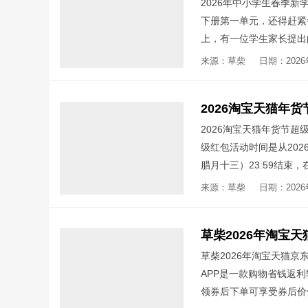
2026年中小学生春季新
下册第一单元，还得赶紧
上，有一位学生家长提出
来最长的学期达到了22至
来源：草柴
日期：2026年
过年比较晚，年后开学时
称为“超短”学期。这种
2026淘宝天猫年
2026淘宝天猫年货节超
级红包活动时间是从2026
腊月十三）23:59结束
包最高26888元，还有8
来源：草柴
日期：2026年
草柴2026年淘宝天猫
APP是一款购物省钱返
领券后下单可享受券后价优