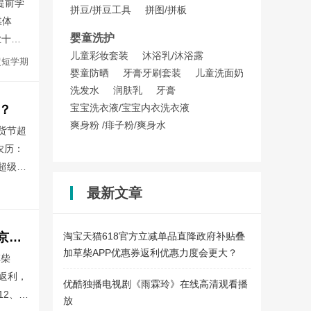
提前学
拼豆/拼豆工具
拼图/拼板
媒体
婴童洗护
业十年
儿童彩妆套装
沐浴乳/沐浴露
于今年
超短学期
婴童防晒
牙膏牙刷套装
儿童洗面奶
周左右被
洗发水
润肤乳
牙膏
宝宝洗衣液/宝宝内衣洗衣液
？
爽身粉 /痱子粉/爽身水
年货节超
农历：
超级红
026淘宝年货节超级红包
2026天猫年货节超级红包
最新文章
草柴2026年淘宝天猫京东返利APP软件如何领取京东天猫淘宝优惠券拿淘宝京东天猫购物返利？
淘宝天猫618官方立减单品直降政府补贴叠
加草柴APP优惠券返利优惠力度会更大？
草柴
返利，
优酷独播电视剧《雨霖玲》在线高清观看播
12、年
放