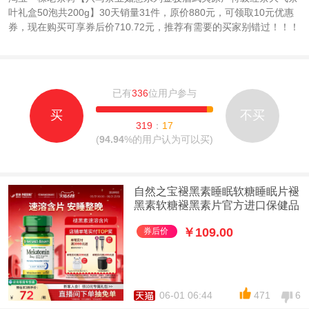
叶礼盒50泡共200g】30天销量31件，原价880元，可领取10元优惠
券，现在购买可享券后价710.72元，推荐有需要的买家别错过！！！
已有
336
位用户参与
买
不买
319
：
17
(
94.94
%的用户认为可以买)
自然之宝褪黑素睡眠软糖睡眠片褪
黑素软糖褪黑素片官方进口保健品
￥109.00
券后价
06-01 06:44
471
6