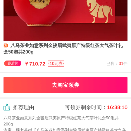
八马茶业如意系列金骏眉武夷原产特级红茶大气茶叶礼
盒50泡共200g
￥710.72
已售：
31
件
券后价
10元券
去淘宝领券
推荐理由
可领券剩余时间：
16
:
38
:
10
八马茶业如意系列金骏眉武夷原产特级红茶大气茶叶礼盒50泡共
200g
淘宝一棵老茶树【八马茶业如意系列金骏眉武夷原产特级红茶大气茶