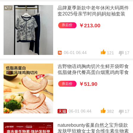
品牌夏季新款中老年休闲大码两件
套2025母亲节时尚妈妈短袖套装
￥213.00
券后价
06-01 06:44
121
17
吉野物语鸡胸肉切片生鲜开袋即食
低脂健身代餐高蛋白烟熏鸡肉零食
￥51.90
券后价
06-01 06:44
382
17
naturebounty雀巢自然之宝升级款
发肤甲软糖女士复合维生素生物素