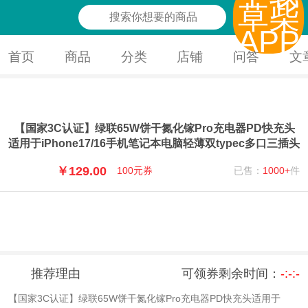
草柴
APP
首页
商品
分类
店铺
问答
文
【国家3C认证】绿联65W饼干氮化镓Pro充电器PD快充头
适用于iPhone17/16手机笔记本电脑轻薄双typec多口三插头
￥129.00
已售：
1000+
件
券后价
100元券
去天猫领券
推荐理由
可领券剩余时间：
-
:
-
:
-
【国家3C认证】绿联65W饼干氮化镓Pro充电器PD快充头适用于