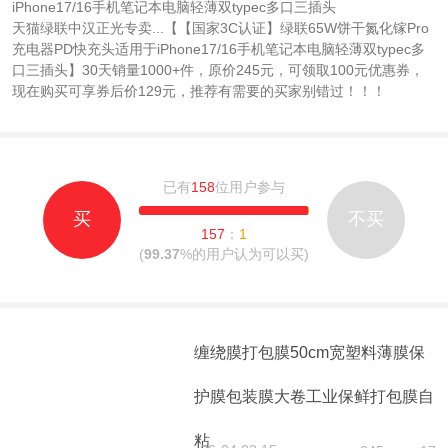
iPhone17/16手机笔记本电脑轻薄双typec多口三插头
天猫绿联中汉正光专卖...【【国家3C认证】绿联65W饼干氮化镓Pro
充电器PD快充头适用于iPhone17/16手机笔记本电脑轻薄双typec多
口三插头】30天销量1000+件，原价245元，可领取100元优惠券，
现在购买可享券后价129元，推荐有需要的买家别错过！！！
已有
158
位用户参与
买
不买
157
：
1
(
99.37
%的用户认为可以买)
缠绕膜打包膜50cm宽塑料薄膜保
护膜包装膜大卷工业保鲜打包膜自
粘