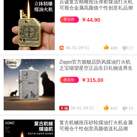
百诚复古精雕按压弹射煤油打火机
可视仓金属高颜值个性创意礼品潮
￥44.90
券后价
06-01 09:51
488
17
Zippo官方旗舰店防风煤油打火机
之宝喵望星空正品生日礼物送男生
￥315.00
券后价
06-01 09:51
442
16
复古机械按压砂轮煤油打火机金属
可视仓个性创意高颜值送礼品潮