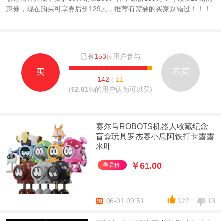
惠券，现在购买可享券后价129元，推荐有需要的买家别错过！！！
已有
153
位用户参与
买
不买
142
：
11
(
92.81
%的用户认为可以买)
赛尔号ROBOTS机器人收藏纪念
盲盒玩具罗杰赛小息阿铁打卡露露
米咔
￥61.00
券后价
06-01 09:51
122
13