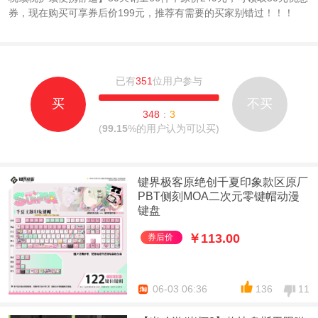
券，现在购买可享券后价199元，推荐有需要的买家别错过！！！
已有
351
位用户参与
买
不买
348
：
3
(
99.15
%的用户认为可以买)
键界极客原绝创千夏印象款区原厂
PBT侧刻MOA二次元零键帽动漫
键盘
￥113.00
券后价
06-03 06:36
136
11