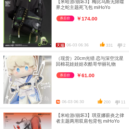
【米哈游/崩坏3】梅比乌斯无限噬
界之蛇主题死飞包 miHoYo
￥174.00
券后价
06-03 06:36
331
2
（现货）20cm光猎 恋与深空沈星
回棉花娃娃娃衣酷哥华丽礼物
￥61.00
券后价
06-03 06:30
200
11
【米哈游/崩坏3】琪亚娜薪炎之律
者主题两用双肩包背包 miHoYo