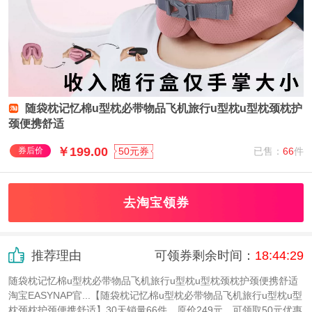
随袋枕记忆棉u型枕必带物品飞机旅行u型枕u型枕颈枕护
颈便携舒适
￥199.00
已售：
66
件
券后价
50元券
去淘宝领券
推荐理由
可领券剩余时间：
18
:
44
:
29
随袋枕记忆棉u型枕必带物品飞机旅行u型枕u型枕颈枕护颈便携舒适
淘宝EASYNAP官...【随袋枕记忆棉u型枕必带物品飞机旅行u型枕u型
枕颈枕护颈便携舒适】30天销量66件，原价249元，可领取50元优惠